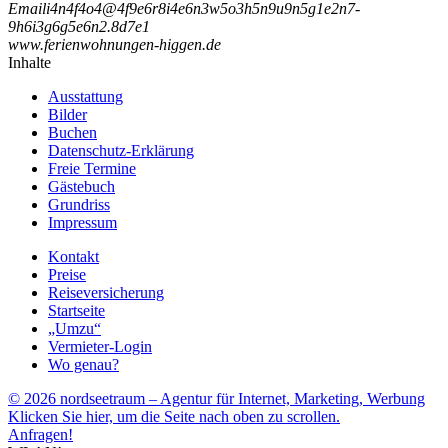
Email
i
4
n
4
f
4
o
4
@
4
f
9
e
6
r
8
i
4
e
6
n
3
w
5
o
3
h
5
n
9
u
9
n
5
g
1
e
2
n
7
-
9
h
6
i
3
g
6
g
5
e
6
n
2
.
8
d
7
e
1
www.ferienwohnungen-higgen.de
Inhalte
Ausstattung
Bilder
Buchen
Datenschutz-Erklärung
Freie Termine
Gästebuch
Grundriss
Impressum
Kontakt
Preise
Reiseversicherung
Startseite
„Umzu“
Vermieter-Login
Wo genau?
© 2026 nordseetraum – Agentur für Internet, Marketing, Werbung
Klicken Sie hier, um die Seite nach oben zu scrollen.
Anfragen!