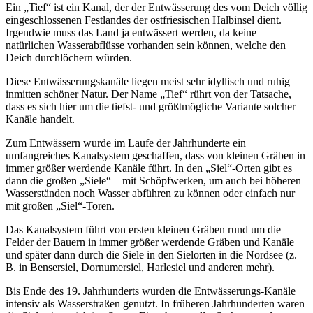
Ein „Tief“ ist ein Kanal, der der Entwässerung des vom Deich völlig
eingeschlossenen Festlandes der ostfriesischen Halbinsel dient.
Irgendwie muss das Land ja entwässert werden, da keine
natürlichen Wasserabflüsse vorhanden sein können, welche den
Deich durchlöchern würden.
Diese Entwässerungskanäle liegen meist sehr idyllisch und ruhig
inmitten schöner Natur. Der Name „Tief“ rührt von der Tatsache,
dass es sich hier um die tiefst- und größtmögliche Variante solcher
Kanäle handelt.
Zum Entwässern wurde im Laufe der Jahrhunderte ein
umfangreiches Kanalsystem geschaffen, dass von kleinen Gräben in
immer größer werdende Kanäle führt. In den „Siel“-Orten gibt es
dann die großen „Siele“ – mit Schöpfwerken, um auch bei höheren
Wasserständen noch Wasser abführen zu können oder einfach nur
mit großen „Siel“-Toren.
Das Kanalsystem führt von ersten kleinen Gräben rund um die
Felder der Bauern in immer größer werdende Gräben und Kanäle
und später dann durch die Siele in den Sielorten in die Nordsee (z.
B. in Bensersiel, Dornumersiel, Harlesiel und anderen mehr).
Bis Ende des 19. Jahrhunderts wurden die Entwässerungs-Kanäle
intensiv als Wasserstraßen genutzt. In früheren Jahrhunderten waren