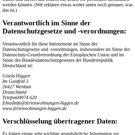
werden können. (Wir erklären etwas weiter unten noch genauer, was
das ist.)
Verantwortlich im Sinne der
Datenschutzgesetze und -verordnungen:
Verantwortlich für diese Internetseite im Sinne der
Datenschutzgesetze und -verordnungen, insbesondere im Sinne der
Datenschutz-Grundverordnung der Europäischen Union und im
Sinne des Bundesdatenschutzgesetzes der Bundesrepublik
Deutschland ist:
Gisela Higgen
Im Gastfeld 3
26427 Werdum
Deutschland
Telefon
04974 620
Email
i
n
f
o
@
f
e
r
i
e
n
w
o
h
n
u
n
g
e
n
-
h
i
g
g
e
n
.
d
e
www.ferienwohnungen-higgen.de
Verschlüsselung übertragener Daten:
Es folgen einige sehr wichtige grundsätzliche Information zur