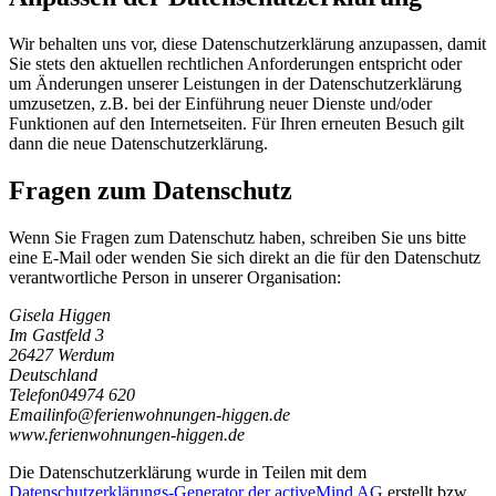
Wir behalten uns vor, diese Datenschutzerklärung anzupassen, damit
Sie stets den aktuellen rechtlichen Anforderungen entspricht oder
um Änderungen unserer Leistungen in der Datenschutzerklärung
umzusetzen, z.B. bei der Einführung neuer Dienste und/oder
Funktionen auf den Internetseiten. Für Ihren erneuten Besuch gilt
dann die neue Datenschutzerklärung.
Fragen zum Datenschutz
Wenn Sie Fragen zum Datenschutz haben, schreiben Sie uns bitte
eine E-Mail oder wenden Sie sich direkt an die für den Datenschutz
verantwortliche Person in unserer Organisation:
Gisela Higgen
Im Gastfeld 3
26427 Werdum
Deutschland
Telefon
04974 620
Email
i
n
f
o
@
f
e
r
i
e
n
w
o
h
n
u
n
g
e
n
-
h
i
g
g
e
n
.
d
e
www.ferienwohnungen-higgen.de
Die Datenschutzerklärung wurde in Teilen mit dem
Datenschutzerklärungs-Generator der activeMind AG
erstellt bzw.