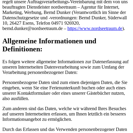
regelt unsere Auftragsverarbeitungs-Vereinbarung mit dem von uns
beauftragten Dienstleister nordseetraum – Agentur für Internet,
Marketing, Werbung, Bernd Dunker (Verantwortlich im Sinne der
Datenschutzgesetze und -verordnungen: Bernd Dunker, Süderwall
10, 26427 Esens, Telefon 04971 926920,
b
e
r
n
d
.
d
u
n
k
e
r
@
n
o
r
d
s
e
e
t
r
a
u
m
.
d
e
–
https://www.nordseetraum.de
).
Allgemeine Informationen und
Definitionen:
Es folgen weitere allgemeine Informationen zur Datenerfassung auf
unseren Internetseiten Datenverarbeitung sowie zum Umfang der
Verarbeitung personenbezogener Daten:
Personenbezogene Daten sind zum einen diejenigen Daten, die Sie
eingeben, wenn Sie eine Ferienunterkunft buchen oder auch eines
unserer Kontaktformulare oder eines unserer Gästebücher nutzen,
also ausfüllen.
Zum anderen sind das Daten, welche wir während Ihres Besuches
auf unseren Internetseiten erfassen, um Ihnen letztlich ein besseres
Informationsangebot zu ermöglichen.
Durch das Erfassen und das Verwenden personenbezogener Daten