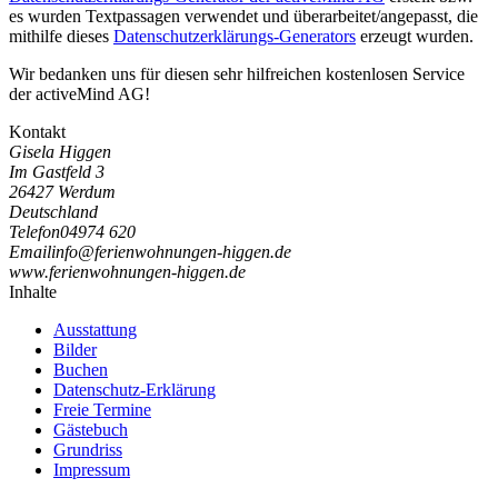
es wurden Textpassagen verwendet und überarbeitet/angepasst, die
mithilfe dieses
Datenschutzerklärungs-Generators
erzeugt wurden.
Wir bedanken uns für diesen sehr hilfreichen kostenlosen Service
der activeMind AG!
Kontakt
Gisela Higgen
Im Gastfeld 3
26427 Werdum
Deutschland
Telefon
04974 620
Email
i
n
f
o
@
f
e
r
i
e
n
w
o
h
n
u
n
g
e
n
-
h
i
g
g
e
n
.
d
e
www.ferienwohnungen-higgen.de
Inhalte
Ausstattung
Bilder
Buchen
Datenschutz-Erklärung
Freie Termine
Gästebuch
Grundriss
Impressum