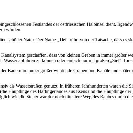
eingeschlossenen Festlandes der ostfriesischen Halbinsel dient. Irgend
ern würden.
ten schöner Natur. Der Name „Tief“ rührt von der Tatsache, dass es sic
analsystem geschaffen, dass von kleinen Gräben in immer größer werd
h Wasser abführen zu können oder einfach nur mit großen „Siel“-Tore
der Bauern in immer größer werdende Gräben und Kanäle und später dan
siv als Wasserstraßen genutzt. In früheren Jahrhunderten waren die S
 (die Häuptlinge des Harlingerlandes aus Esens und die Häuptlinge der
lich wie die Steuer war der noch direktere Weg des Raubes durch die 