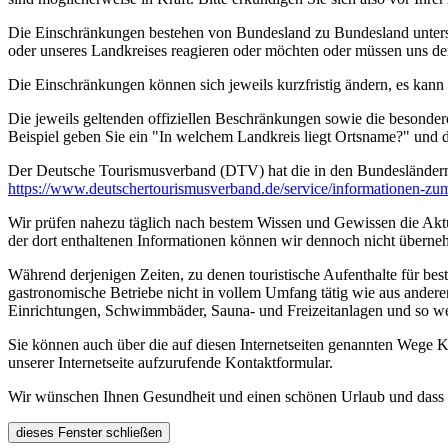
Die Einschränkungen bestehen von Bundesland zu Bundesland unterschi
oder unseres Landkreises reagieren oder möchten oder müssen uns de
Die Einschränkungen können sich jeweils kurzfristig ändern, es kan
Die jeweils geltenden offiziellen Beschränkungen sowie die besonder
Beispiel geben Sie ein "In welchem Landkreis liegt Ortsname?" und
Der Deutsche Tourismusverband (DTV) hat die in den Bundesländer
https://www.deutscher­tourismusverband.de/­service/­informationen-z
Wir prüfen nahezu täglich nach bestem Wissen und Gewissen die Aktual
der dort enthaltenen Informationen können wir dennoch nicht überne
Während derjenigen Zeiten, zu denen touristische Aufenthalte für bes
gastronomische Betriebe nicht in vollem Umfang tätig wie aus andere
Einrichtungen, Schwimmbäder, Sauna- und Freizeitanlagen und so we
Sie können auch über die auf diesen Internetseiten genannten Wege K
unserer Internetseite aufzurufende Kontaktformular.
Wir wünschen Ihnen Gesundheit und einen schönen Urlaub und dass Si
dieses Fenster schließen