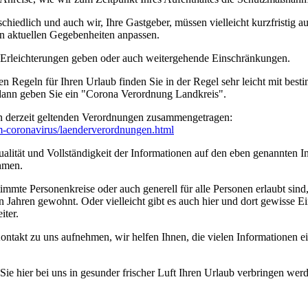
edlich und auch wir, Ihre Gastgeber, müssen vielleicht kurzfristig a
n aktuellen Gegebenheiten anpassen.
n Erleichterungen geben oder auch weitergehende Einschränkungen.
en Regeln für Ihren Urlaub finden Sie in der Regel sehr leicht mit b
 dann geben Sie ein "Corona Verordnung Landkreis".
n derzeit geltenden Verordnungen zusammengetragen:
um-coronavirus/­laenderverordnungen.html
ität und Vollständigkeit der Informationen auf den eben genannten Int
hmen.
timmte Personenkreise oder auch generell für alle Personen erlaubt sin
n Jahren gewohnt. Oder vielleicht gibt es auch hier und dort gewisse E
iter.
ontakt zu uns aufnehmen, wir helfen Ihnen, die vielen Informationen 
e hier bei uns in gesunder frischer Luft Ihren Urlaub verbringen wer