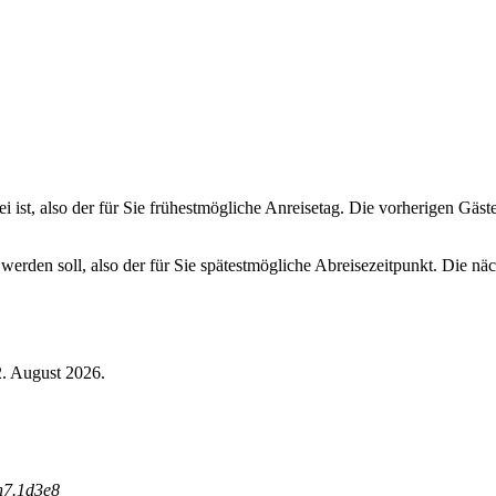
ei ist, also der für Sie frühestmögliche Anreisetag. Die vorherigen Gäs
 werden soll, also der für Sie spätestmögliche Abreisezeitpunkt. Die n
2. August 2026.
n
7
.
1
d
3
e
8