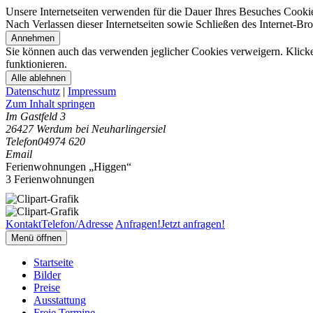
Unsere Internetseiten verwenden für die Dauer Ihres Besuches Cooki
Nach Verlassen dieser Internetseiten sowie Schließen des Internet-B
Annehmen
Sie können auch das verwenden jeglicher Cookies verweigern. Klicken
funktionieren.
Alle ablehnen
Datenschutz
|
Impressum
Zum Inhalt springen
Im Gastfeld 3
26427 Werdum bei Neuharlingersiel
Telefon
04974 620
Email
Ferienwohnungen „Higgen“
3 Ferienwohnungen
Kontakt
Telefon/Adresse
Anfragen!
Jetzt anfragen!
Menü öffnen
Startseite
Bilder
Preise
Ausstattung
Freie Termine