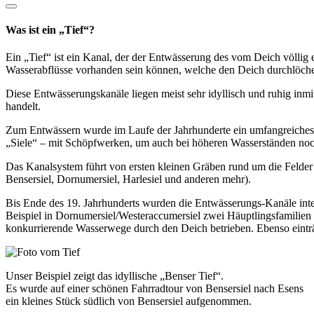
Was ist ein „Tief“?
Ein „Tief“ ist ein Kanal, der der Entwässerung des vom Deich völlig 
Wasserabflüsse vorhanden sein können, welche den Deich durchlöch
Diese Entwässerungskanäle liegen meist sehr idyllisch und ruhig inmit
handelt.
Zum Entwässern wurde im Laufe der Jahrhunderte ein umfangreiches K
„Siele“ – mit Schöpfwerken, um auch bei höheren Wasserständen noc
Das Kanalsystem führt von ersten kleinen Gräben rund um die Felder 
Bensersiel, Dornumersiel, Harlesiel und anderen mehr).
Bis Ende des 19. Jahrhunderts wurden die Entwässerungs-Kanäle inten
Beispiel in Dornumersiel/Westeraccumersiel zwei Häuptlingsfamilien
konkurrierende Wasserwege durch den Deich betrieben. Ebenso einträg
Unser Beispiel zeigt das idyllische „Benser Tief“.
Es wurde auf einer schönen Fahrradtour von Bensersiel nach Esens
ein kleines Stück südlich von Bensersiel aufgenommen.