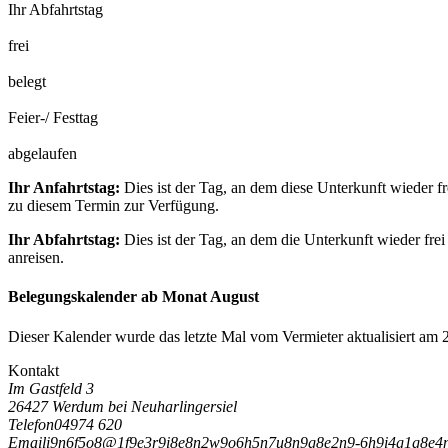
Ihr Abfahrtstag
frei
belegt
Feier-/ Festtag
abgelaufen
Ihr Anfahrtstag:
Dies ist der Tag, an dem diese Unterkunft wieder fr
zu diesem Termin zur Verfügung.
Ihr Abfahrtstag:
Dies ist der Tag, an dem die Unterkunft wieder frei
anreisen.
Belegungskalender ab Monat August
Dieser Kalender wurde das letzte Mal vom Vermieter aktualisiert am 
Kontakt
Im Gastfeld 3
26427 Werdum bei Neuharlingersiel
Telefon
04974 620
Email
i
9
n
6
f
5
o
8
@
1
f
9
e
3
r
9
i
8
e
8
n
2
w
9
o
6
h
5
n
7
u
8
n
9
g
8
e
2
n
9
-
6
h
9
i
4
g
1
g
8
e
4