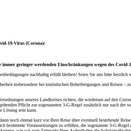
vid-19-Virus (Corona):
eise immer geringer werdenden Einschränkungen wegen des Covid-
bedingungen nachhaltig erfüllt bleiben! Seien Sie uns bitte herzlich
cherheit insbesondere bei touristischen Beherbergungen und Reisen – 
erordnungen unseres Landkreises richten, die wiederum auf den Coro
geltenden Pflicht zur sogenannten 3-G-Regel zusätzlich nur nach der s
ere Lösung sein kann.
 dann noch einmal kurz vor Ihrer Reise über eventuell bestehende Rei
tzlich bestimmte Voraussetzungen zu erfüllen, die sogenannte 3-G-Rege
rer Anreise, wie wir zum Zeitpunkt Ihres Aufenthaltes die Schutzmaßn