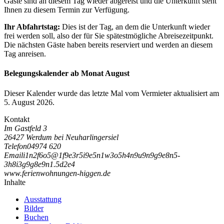
Gäste sind an diesem Tag wieder abgereist und die Unterkunft steht
Ihnen zu diesem Termin zur Verfügung.
Ihr Abfahrtstag:
Dies ist der Tag, an dem die Unterkunft wieder
frei werden soll, also der für Sie spätestmögliche Abreisezeitpunkt.
Die nächsten Gäste haben bereits reserviert und werden an diesem
Tag anreisen.
Belegungskalender ab Monat August
Dieser Kalender wurde das letzte Mal vom Vermieter aktualisiert am
5. August 2026.
Kontakt
Im Gastfeld 3
26427 Werdum bei Neuharlingersiel
Telefon
04974 620
Email
i
1
n
2
f
6
o
5
@
1
f
9
e
3
r
5
i
9
e
5
n
1
w
3
o
5
h
4
n
9
u
9
n
9
g
9
e
8
n
5
-
3
h
8
i
3
g
9
g
8
e
9
n
1
.
5
d
2
e
4
www.ferienwohnungen-higgen.de
Inhalte
Ausstattung
Bilder
Buchen