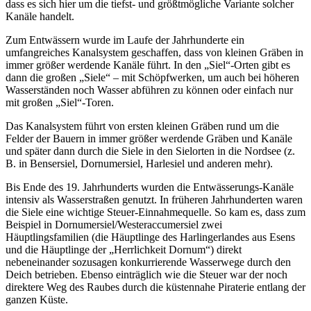
dass es sich hier um die tiefst- und größtmögliche Variante solcher
Kanäle handelt.
Zum Entwässern wurde im Laufe der Jahrhunderte ein
umfangreiches Kanalsystem geschaffen, dass von kleinen Gräben in
immer größer werdende Kanäle führt. In den „Siel“-Orten gibt es
dann die großen „Siele“ – mit Schöpfwerken, um auch bei höheren
Wasserständen noch Wasser abführen zu können oder einfach nur
mit großen „Siel“-Toren.
Das Kanalsystem führt von ersten kleinen Gräben rund um die
Felder der Bauern in immer größer werdende Gräben und Kanäle
und später dann durch die Siele in den Sielorten in die Nordsee (z.
B. in Bensersiel, Dornumersiel, Harlesiel und anderen mehr).
Bis Ende des 19. Jahrhunderts wurden die Entwässerungs-Kanäle
intensiv als Wasserstraßen genutzt. In früheren Jahrhunderten waren
die Siele eine wichtige Steuer-Einnahmequelle. So kam es, dass zum
Beispiel in Dornumersiel/Westeraccumersiel zwei
Häuptlingsfamilien (die Häuptlinge des Harlingerlandes aus Esens
und die Häuptlinge der „Herrlichkeit Dornum“) direkt
nebeneinander sozusagen konkurrierende Wasserwege durch den
Deich betrieben. Ebenso einträglich wie die Steuer war der noch
direktere Weg des Raubes durch die küstennahe Piraterie entlang der
ganzen Küste.