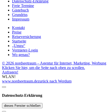
Datenschutz-Erklärung
Freie Termine
Gästebuch
Grundriss
Impressum
Kontakt
Preise
Reiseversicherung
Startseite
„Umzu“
Vermieter-Login
Wo genau?
© 2026 nordseetraum – Agentur für Internet, Marketing, Werbung
Klicken Sie hier, um die Seite nach oben zu scrollen.
Anfragen!
WLAN!
www.nordseetraum.de
zurück nach Werdum
Datenschutz-Erklärung
dieses Fenster schließen